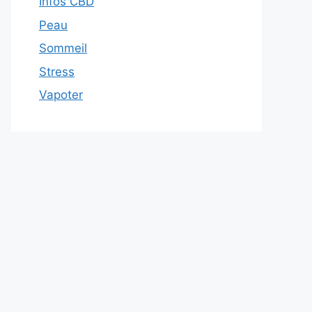
Infos CBD
Peau
Sommeil
Stress
Vapoter